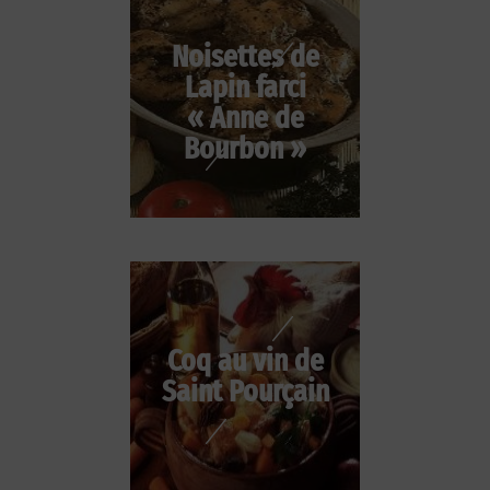
Noisettes de
Lapin farci
« Anne de
Bourbon »
Coq au vin de
Saint Pourçain