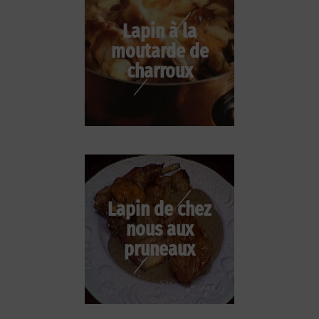
Lapin à la
moutarde de
charroux
Lapin de chez
nous aux
pruneaux