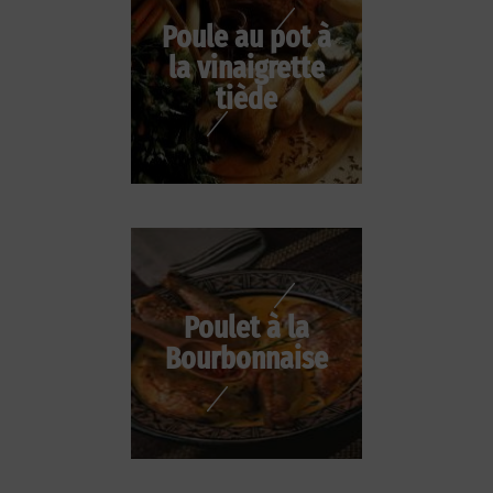
Poule au pot à
la vinaigrette
tiède
Poulet à la
Bourbonnaise