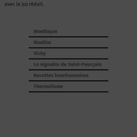
avec le jus réduit.
Montluçon
Moulins
Vichy
Le vignoble de Saint-Pourçain
Recettes bourbonnaises
Thermalisme