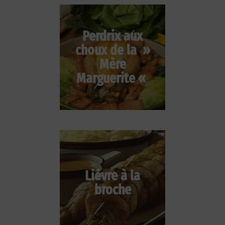
Perdrix aux
choux de la »
Mère
Marguerite «
Lièvre à la
broche