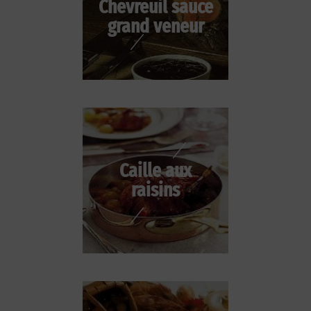
Chevreuil sauce
grand veneur
Caille aux
raisins