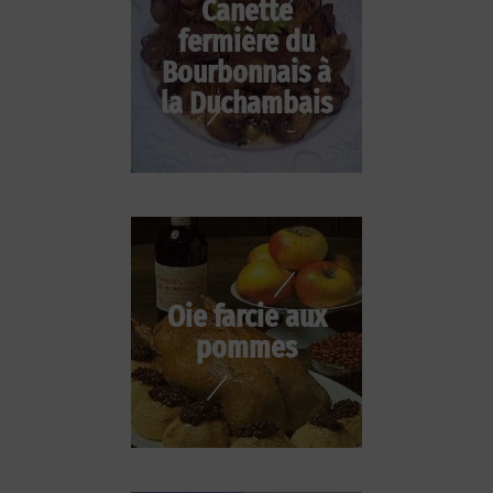
Canette
fermière du
Bourbonnais à
la Duchambais
Oie farcie aux
pommes