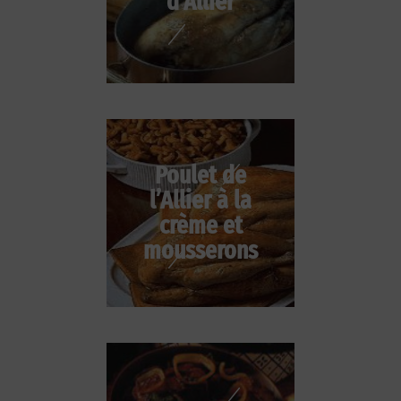
d’Allier
Poulet de
l’Allier à la
crème et
mousserons