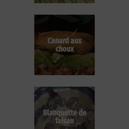
Canard aux
choux
Blanquette de
faisan