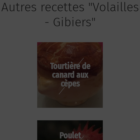
Autres recettes "Volailles
- Gibiers"
Tourtière de
canard aux
cèpes
Poulet