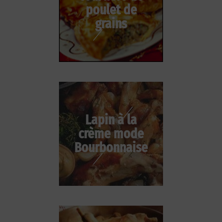
poulet de
grains
Lapin à la
crème mode
Bourbonnaise