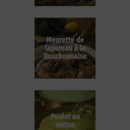
Meurette de
lapereau à la
Bourbonnaise
Poulet au
verjus