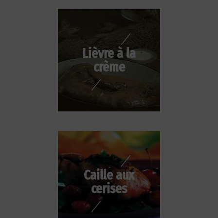
Lièvre à la
crème
Caille aux
cerises