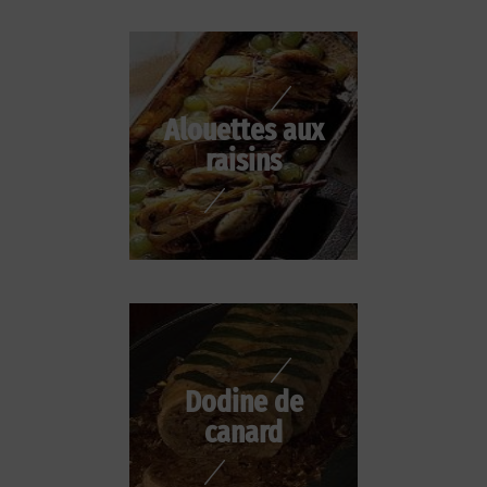
Alouettes aux
raisins
Dodine de
canard