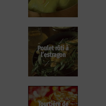
Poulet rôti à
l’estragon
Tourtière de