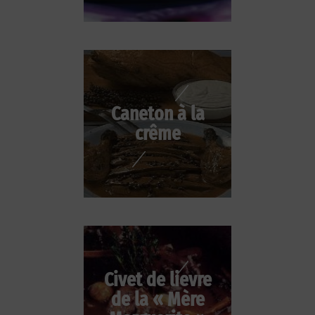
Caneton à la
crême
Civet de lievre
de la « Mère