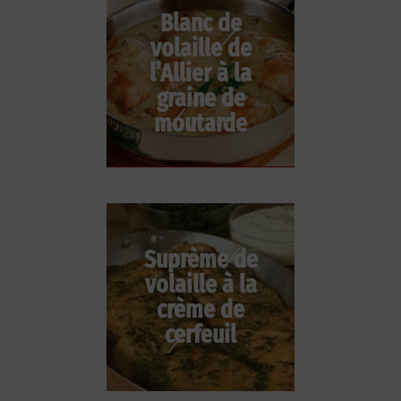
Blanc de
volaille de
l’Allier à la
graine de
moutarde
Suprème de
volaille à la
crème de
cerfeuil