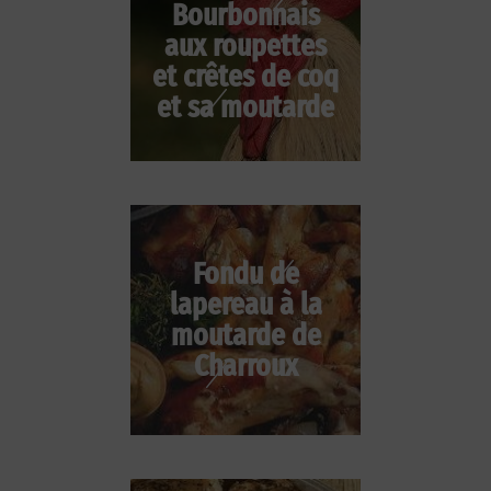
Bourbonnais
aux roupettes
et crêtes de coq
et sa moutarde
Fondu de
lapereau à la
moutarde de
Charroux