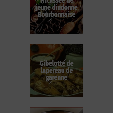
Fricassée de
jeune dindonne
Bourbonnaise
Gibelotte de
lapereau de
garenne