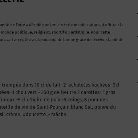
mité de Foire a décidé que lors de cette manifestation, il offrirait la
onde politique, religieux, sportif ou artistique. Pour cette
qui avait accepté avec beaucoup de bonne grâce de recevoir la dinde
e trempée dans 10 cl de lait- 2 échalotes hachées- 3cl
ées- 1 chou vert – 250 g de beurre 2 carottes- 1 gros
aindoux -5 cl d’huile de noix -8 coings, 8 pommes
teille de vin de Saint-Pourçain blanc Sel, poivre du
rsil crème, »doucette » mâche.