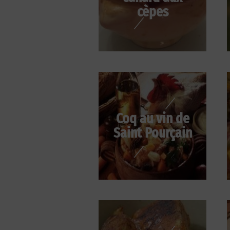
cèpes
Coq au vin de
Saint Pourçain