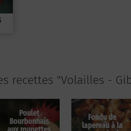
S
s recettes "Volailles - Gi
Poulet
Fondu de
Bourbonnais
lapereau à la
aux roupettes