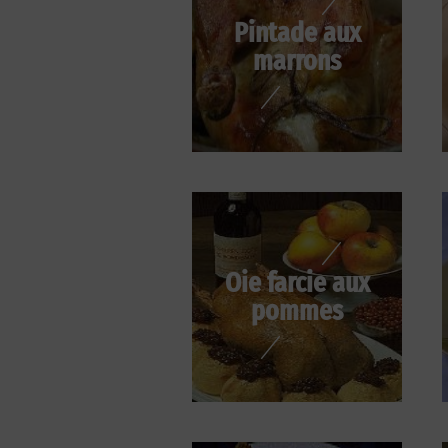
Pintade aux
marrons
Oie farcie aux
pommes