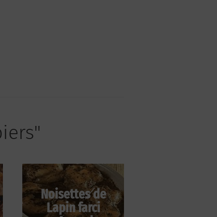
biers"
Noisettes de
Lapin farci