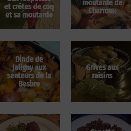
moutarde de
et crêtes de coq
Charroux
et sa moutarde
Dinde de
Jaligny aux
Grives aux
senteurs de la
raisins
Besbre