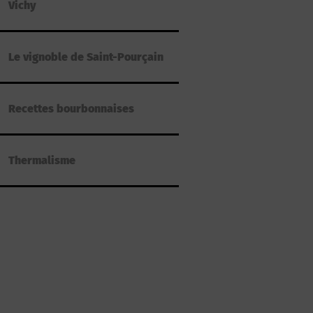
Vichy
Le vignoble de Saint-Pourçain
Recettes bourbonnaises
Thermalisme