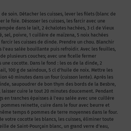
 soin. Détacher les cuisses, lever les filets (blanc de
r le foie. Désosser les cuisses, les farcir avec une
empée dans le lait, 2 échalotes hachées, 3 cl de Vieux
, sel, poivre, 1 cuillère de maïzena, 5 noix hachées
farcir les cuisses de dinde. Prendre un chou. Blanchir
 l’eau salée bouillante puis refroidir. Avec les feuilles,
de plusieurs couches; avec une ficelle fermer
ne cocotte. Dans le fond : les os de la dinde, 2
ail, 100 g de saindoux, 5 cl d’huile de noix. Mettre les
tion 40 minutes dans un four (cuisson lente). Après les
dinde, saupoudrer de bon thym des bords de la Besbre,
 laisser cuire le tout 20 minutes doucement. Pendant
gs en tranches épaisses à l’eau salée avec une cuillère
 pommes reinette, cuire dans le four avec beurre et
n même temps 6 pommes de terre moyennes dans le four.
e votre cocotte les blancs, les cuisses, éliminer toute
teille de Saint-Pourçain blanc, un grand verre d’eau,