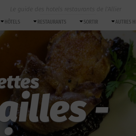
Le guide des hotels restaurants de l’Allier
HÔTELS
RESTAURANTS
SORTIR
AUTRES 
ettes
ailles -