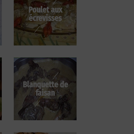
Poulet aux
écrevisses
Blanquette de
faisan