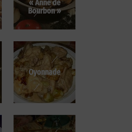
« Anne de
Bourbon »
Oyonnade