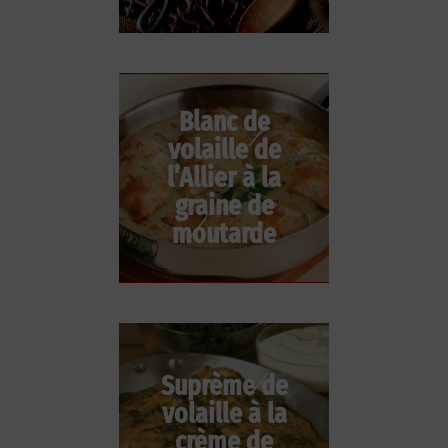
Blanc de
volaille de
l’Allier à la
graine de
moutarde
Suprème de
volaille à la
crème de