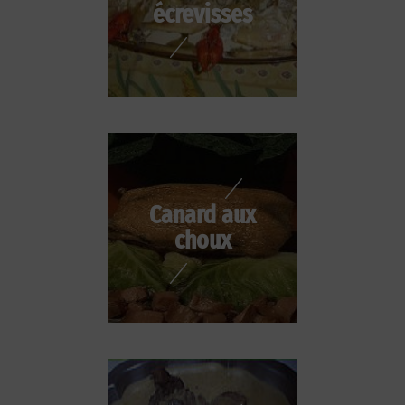
écrevisses
Canard aux
choux