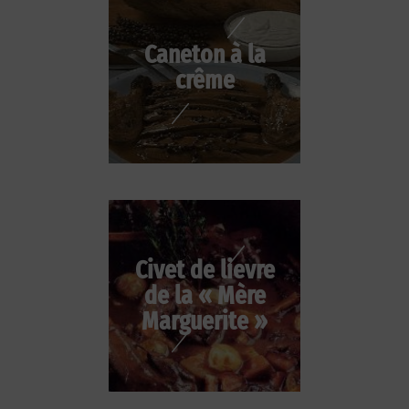
Caneton à la
crême
Civet de lievre
de la « Mère
Marguerite »