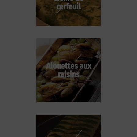
cerfeuil
Alouettes aux
raisins