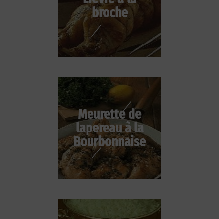
broche
Meurette de
lapereau à la
Bourbonnaise