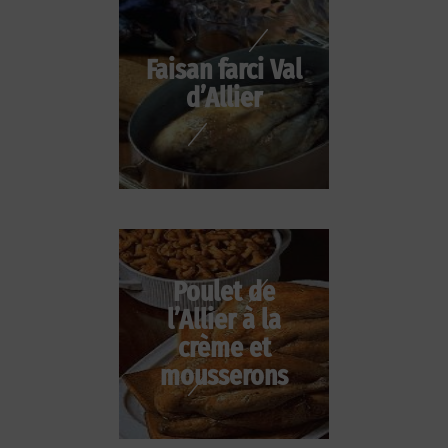
Faisan farci Val
d’Allier
Poulet de
l’Allier à la
crème et
mousserons