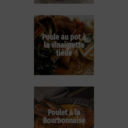
Poule au pot à
la vinaigrette
tiède
Poulet à la
Bourbonnaise