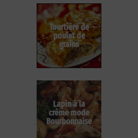
Tourtière de
poulet de
grains
Lapin à la
crème mode
Bourbonnaise