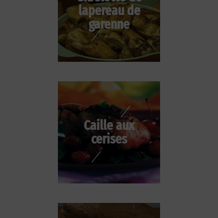
lapereau de
garenne
Caille aux
cerises