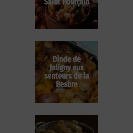
Saint Pourçain
Dinde de
Jaligny aux
senteurs de la
Besbre