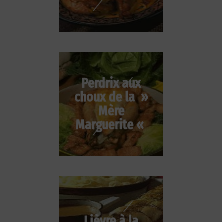
Perdrix aux
choux de la »
Mère
Marguerite «
Lièvre à la