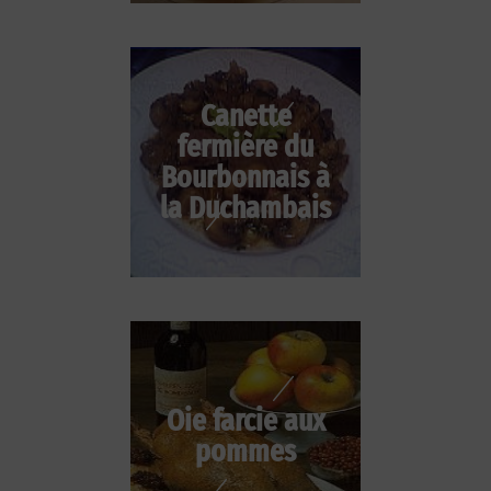
Canette
fermière du
Bourbonnais à
la Duchambais
Oie farcie aux
pommes