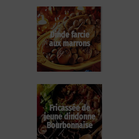
Dinde farcie
aux marrons
Fricassée de
jeune dindonne
Bourbonnaise