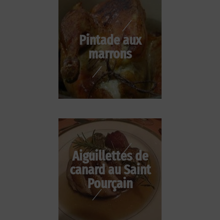
Pintade aux
marrons
Aiguillettes de
canard au Saint
Pourçain