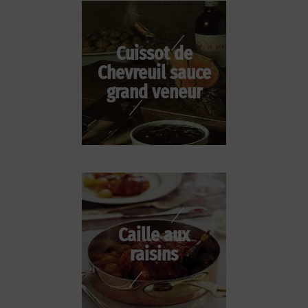
Cuissot de
Chevreuil sauce
grand veneur
Caille aux
raisins