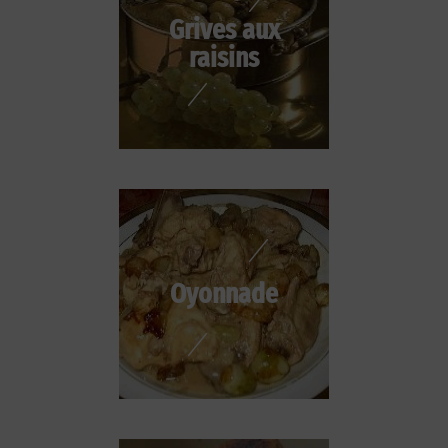
Grives aux
raisins
Oyonnade