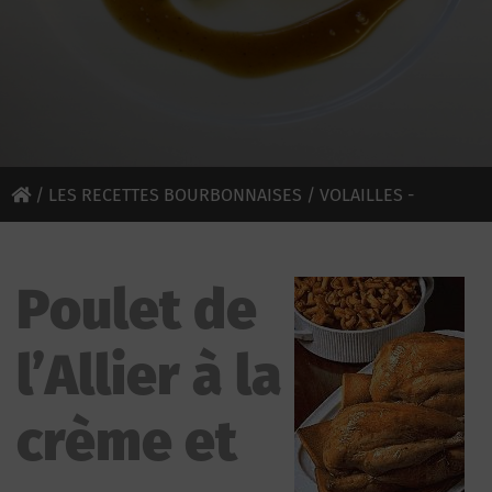
/
LES RECETTES BOURBONNAISES
/
VOLAILLES -
GIBIERS
/ POULET DE L’ALLIER À LA CRÈME ET
Poulet de
MOUSSERONS
l’Allier à la
crème et