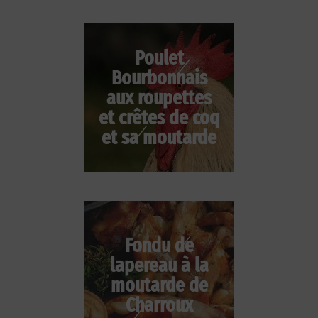
Poulet
Bourbonnais
aux roupettes
et crêtes de coq
et sa moutarde
Fondu de
lapereau à la
moutarde de
Charroux