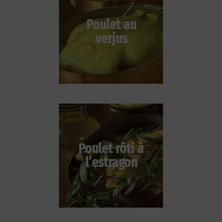
Poulet au
verjus
Poulet rôti à
l’estragon