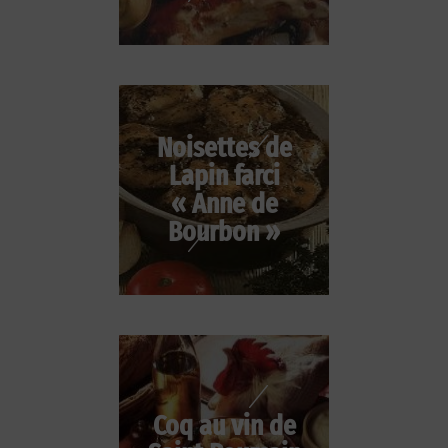
Noisettes de
Lapin farci
« Anne de
Bourbon »
Coq au vin de