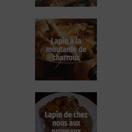
Lapin à la
moutarde de
charroux
Lapin de chez
nous aux
pruneaux