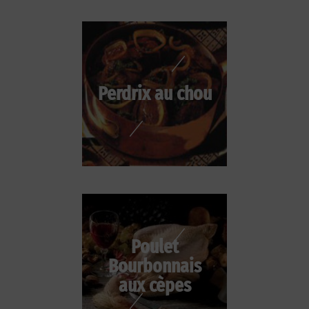
Perdrix au chou
Poulet
Bourbonnais
aux cèpes