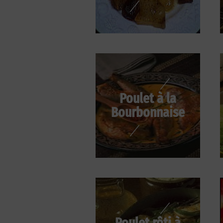
Poulet à la
Bourbonnaise
Poulet rôti à