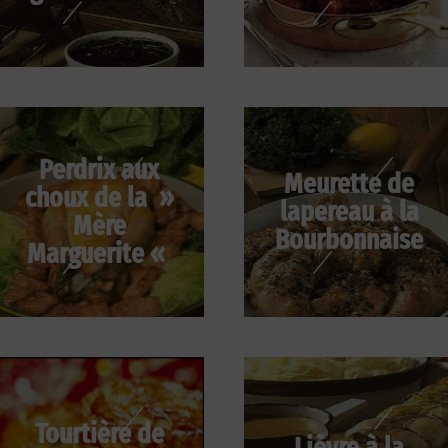
Perdrix aux
Meurette de
choux de la »
lapereau à la
Mère
Bourbonnaise
Marguerite «
Tourtière de
Lièvre à la