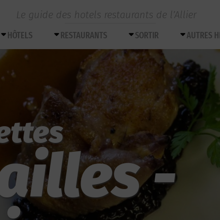
Le guide des hotels restaurants de l’Allier
HÔTELS
RESTAURANTS
SORTIR
AUTRES 
ettes
ailles -