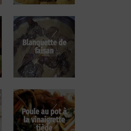
Blanquette de
faisan
Poule au pot à
la vinaigrette
tiède