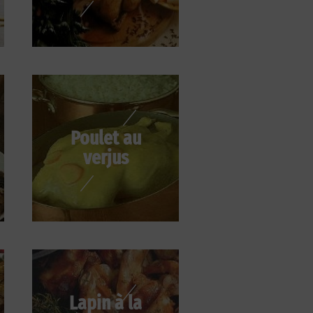
Poulet au
verjus
Lapin à la