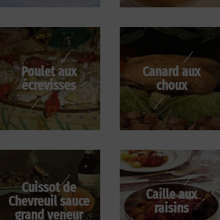
Poulet aux
Canard aux
écrevisses
choux
Cuissot de
Caille aux
Chevreuil sauce
raisins
grand veneur