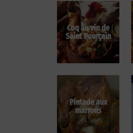
Coq au vin de
Saint Pourçain
Pintade aux
marrons