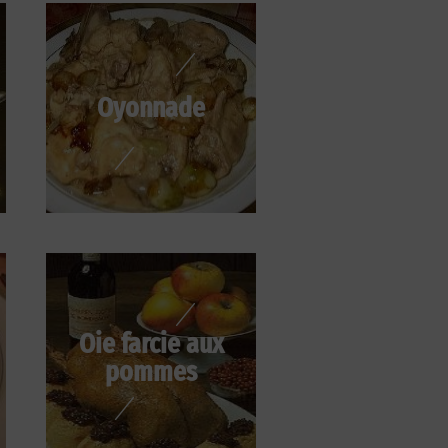
Oyonnade
Oie farcie aux
pommes