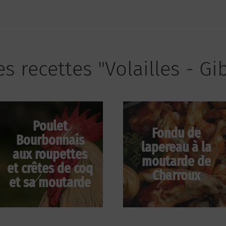
s recettes "Volailles - Gi
Poulet
Fondu de
Bourbonnais
lapereau à la
aux roupettes
moutarde de
et crêtes de coq
Charroux
et sa moutarde