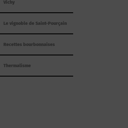
Vichy
Le vignoble de Saint-Pourçain
Recettes bourbonnaises
Thermalisme