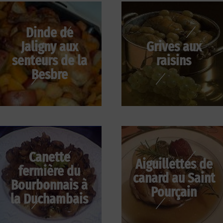
Dinde de
Jaligny aux
Grives aux
senteurs de la
raisins
Besbre
Canette
Aiguillettes de
fermière du
canard au Saint
Bourbonnais à
Pourçain
la Duchambais