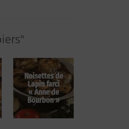
biers"
Noisettes de
Lapin farci
« Anne de
Bourbon »