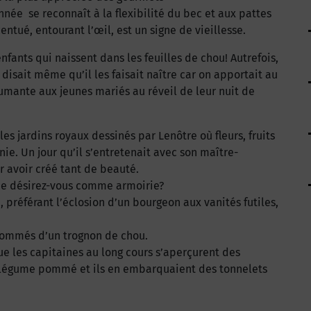
née se reconnaît à la flexibilité du bec et aux pattes
entué, entourant l’œil, est un signe de vieillesse.
nfants qui naissent dans les feuilles de chou! Autrefois,
 disait même qu’il les faisait naître car on apportait au
fumante aux jeunes mariés au réveil de leur nuit de
es jardins royaux dessinés par Lenôtre où fleurs, fruits
e. Un jour qu’il s’entretenait avec son maître-
ur avoir créé tant de beauté.
 Que désirez-vous comme armoirie?
, préférant l’éclosion d’un bourgeon aux vanités futiles,
s sommés d’un trognon de chou.
e les capitaines au long cours s’aperçurent des
 légume pommé et ils en embarquaient des tonnelets