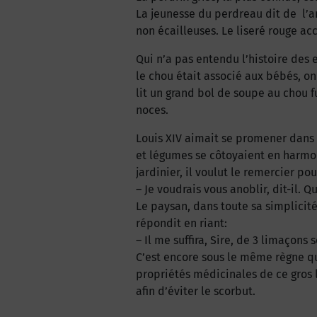
La jeunesse du perdreau dit de l’an
non écailleuses. Le liseré rouge acc
Qui n’a pas entendu l’histoire des e
le chou était associé aux bébés, on
lit un grand bol de soupe au chou 
noces.
Louis XIV aimait se promener dans l
et légumes se côtoyaient en harmoni
jardinier, il voulut le remercier po
– Je voudrais vous anoblir, dit-il.
Le paysan, dans toute sa simplicité
répondit en riant:
– Il me suffira, Sire, de 3 limaçon
C’est encore sous le même règne qu
propriétés médicinales de ce gros
afin d’éviter le scorbut.