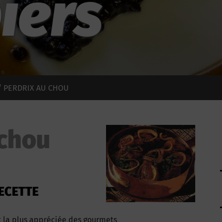
iers
 PERDRIX AU CHOU
 chou
ECETTE
st la plus appréciée des gourmets