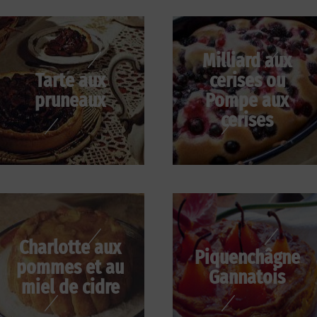
Milliard aux
Tarte aux
cerises ou
pruneaux
Pompe aux
cerises
Charlotte aux
Piquenchâgne
pommes et au
Gannatois
miel de cidre