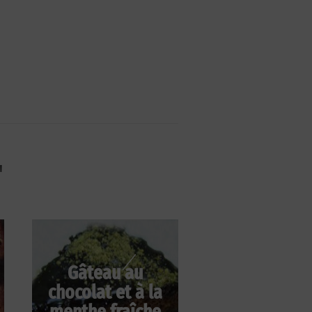
"
Gâteau au
chocolat et à la
menthe fraîche