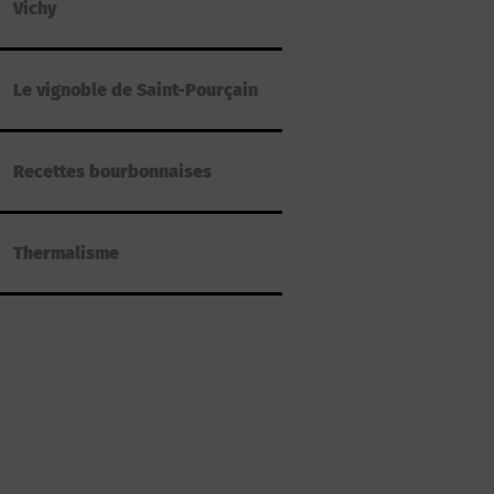
Vichy
Le vignoble de Saint-Pourçain
Recettes bourbonnaises
Thermalisme