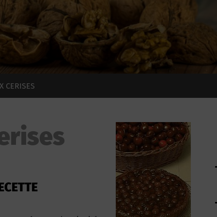
X CERISES
erises
ECETTE