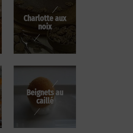
Charlotte aux
noix
Beignets au
caillé