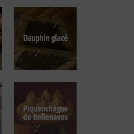
Dauphin glacé
Piquenchâgne
de Bellenaves