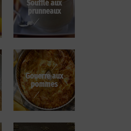
Soufflé aux
prunneaux
Gouerre aux
pommes