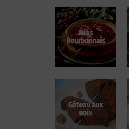
Mias
Bourbonnais
Gâteau aux
noix