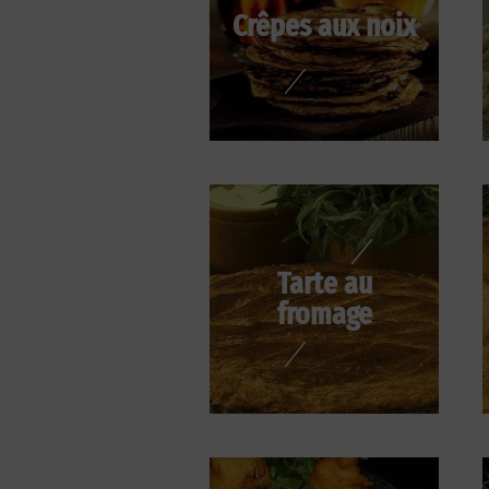
Crêpes aux noix
Tarte au
fromage