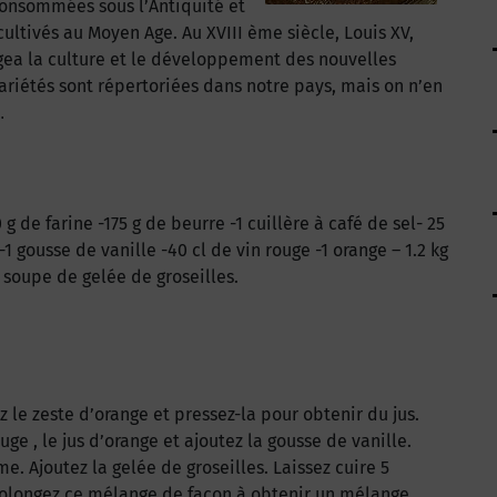
consommées sous l’Antiquité et
ultivés au Moyen Age. Au XVIII ème siècle, Louis XV,
gea la culture et le développement des nouvelles
variétés sont répertoriées dans notre pays, mais on n’en
.
g de farine -175 g de beurre -1 cuillère à café de sel- 25
1 gousse de vanille -40 cl de vin rouge -1 orange – 1.2 kg
à soupe de gelée de groseilles.
z le zeste d’orange et pressez-la pour obtenir du jus.
uge , le jus d’orange et ajoutez la gousse de vanille.
e. Ajoutez la gelée de groseilles. Laissez cuire 5
Prolongez ce mélange de façon à obtenir un mélange