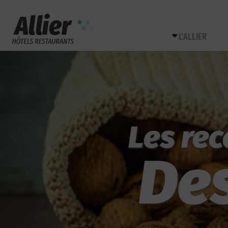
L’ALLIER
Les rec
De