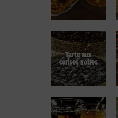
Tarte aux
cerises noires