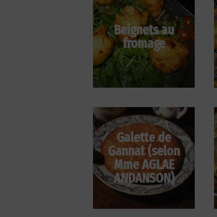
Beignets au
fromage
Galette de
Gannat (selon
Mme AGLAE
ANDANSON)