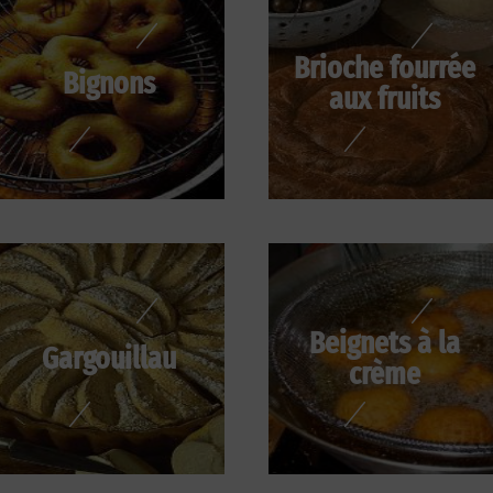
Brioche fourrée
Bignons
aux fruits
Beignets à la
Gargouillau
crème