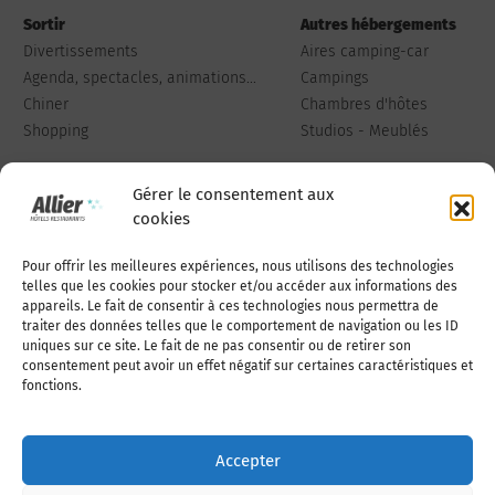
Sortir
Autres hébergements
Divertissements
Aires camping-car
Agenda, spectacles, animations...
Campings
Chiner
Chambres d'hôtes
Shopping
Studios - Meublés
Gérer le consentement aux
cookies
Pour offrir les meilleures expériences, nous utilisons des technologies
Qui sommes-nous
Publiez votre annonce
telles que les cookies pour stocker et/ou accéder aux informations des
appareils. Le fait de consentir à ces technologies nous permettra de
traiter des données telles que le comportement de navigation ou les ID
uniques sur ce site. Le fait de ne pas consentir ou de retirer son
Adhérer à l’association
Nous contacter
consentement peut avoir un effet négatif sur certaines caractéristiques et
fonctions.
Mentions légales
Accepter