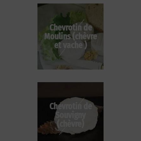
Chevrotin de
Moulins (chèvre
et vache )
Chevrotin de
Souvigny
(chèvre)