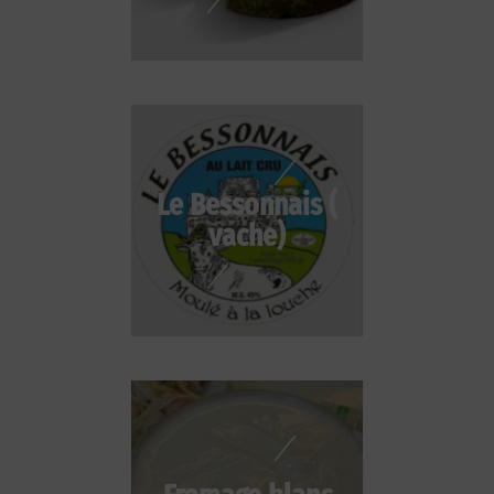
Le Bessonnais (
vache)