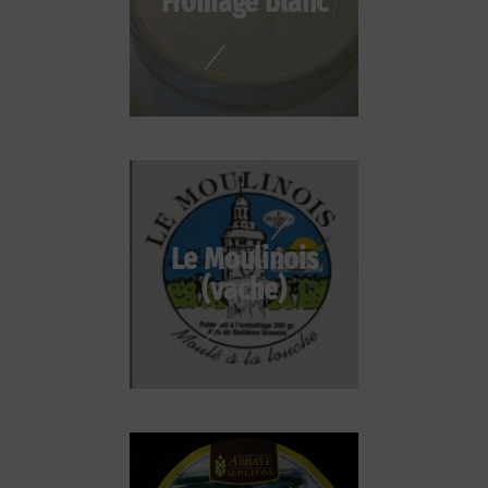
Fromage blanc
Le Moulinois
(vache)