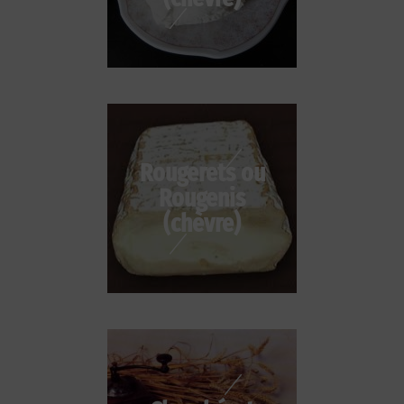
Rougerets ou
Rougenis
(chèvre)