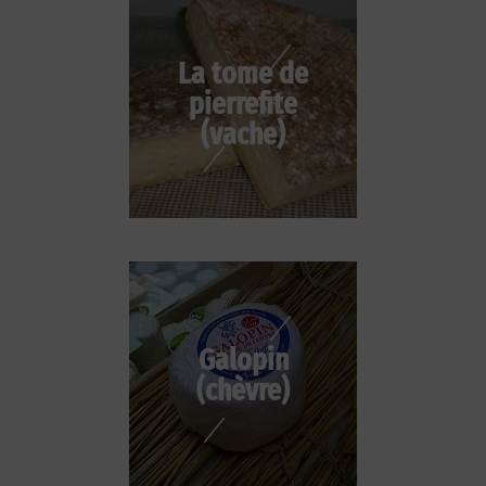
La tome de
pierrefite
(vache)
Galopin
(chèvre)