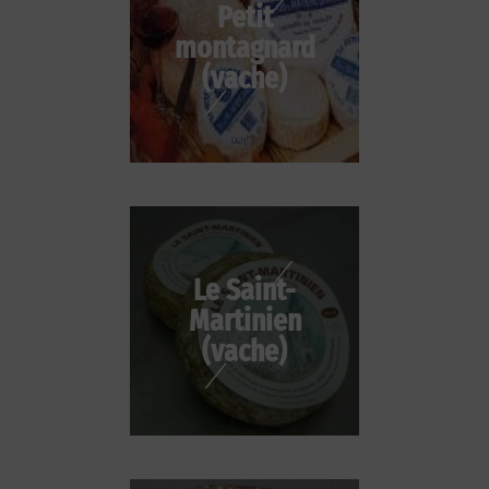
Petit
montagnard
(vache)
Le Saint-
Martinien
(vache)