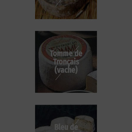
Tomme de
Tronçais
(vache)
Bleu de