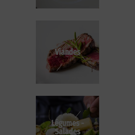
Viandes
Légumes -
Salades