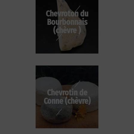
Chevroton du
Bourbonnais
(chèvre )
Chevrotin de
Conne (chèvre)