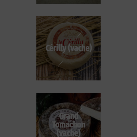
Cérilly (vache)
Grand
Tomachon
(vache)