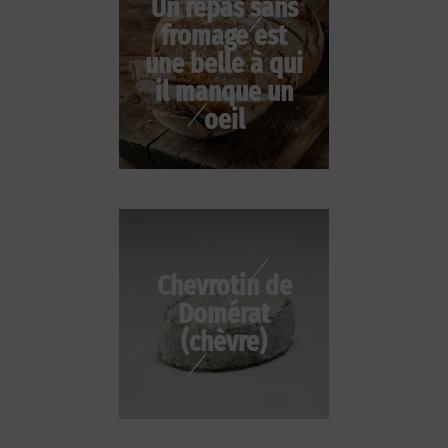
Un repas sans
fromage est
une belle à qui
il manque un
oeil
Chevrotin de
Domérat
(chèvre)