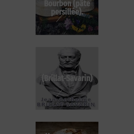
Bourbon (pâte
persillée).
(Brillat-Savarin)