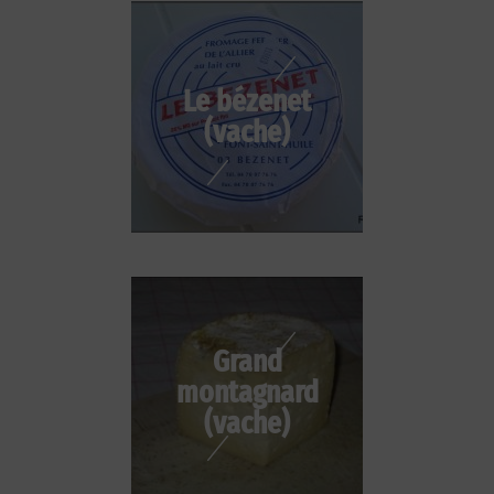
Le bézenet
(vache)
Grand
montagnard
(vache)