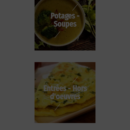
Potages -
Soupes
Entrées - Hors
d'oeuvres