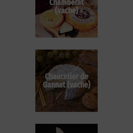
Chambérat
(vache)
Chaucetier de
Gannat (vache)