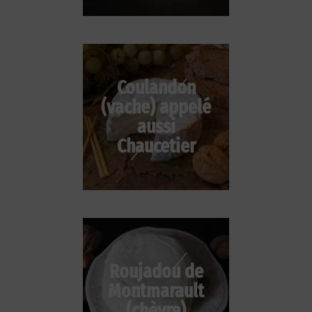
Coulandon
(vache) appelé
aussi
Chaucetier
Roujadou de
Montmarault
(chèvre)