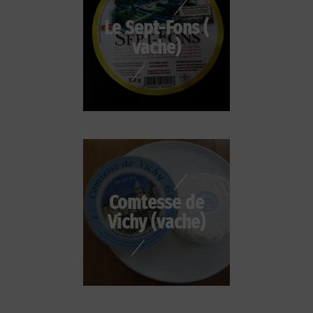
Le Sept-Fons (
vache)
Comtesse de
Vichy (vache)