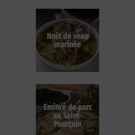
Noix de veau
marinée
Emincé de porc
au Saint-
Pourçain