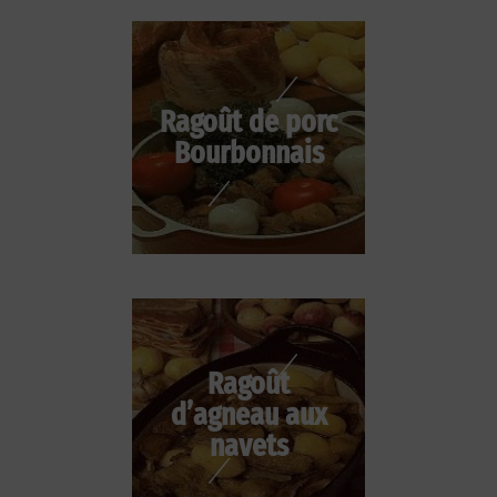
Ragoût de porc
Bourbonnais
Ragoût
d’agneau aux
navets