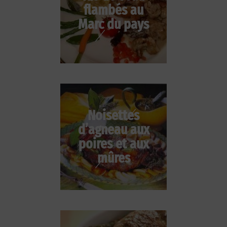
flambés au
Marc du pays
Noisettes
d’agneau aux
poires et aux
mûres