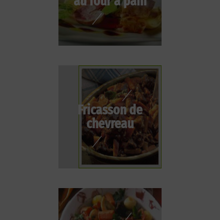
au four à pain
Fricasson de
chevreau