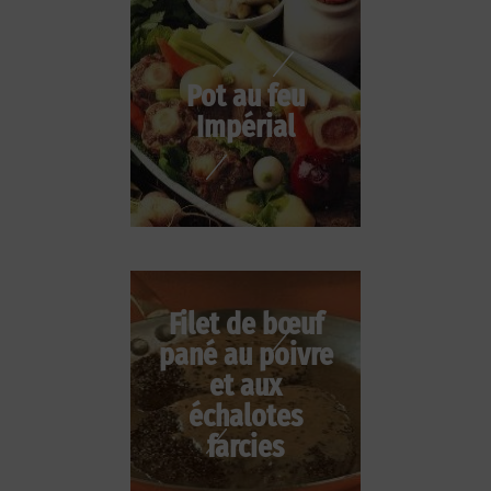
Pot au feu
Impérial
Filet de bœuf
pané au poivre
et aux
échalotes
farcies