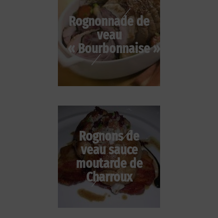
Rognonnade de
veau
« Bourbonnaise »
Rognons de
veau sauce
moutarde de
Charroux