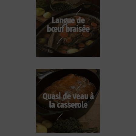
Langue de
bœuf braisée
Quasi de veau à
la casserole