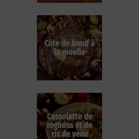
Côte de bœuf à
la moelle
Cassolette de
rognons et de
ris de veau