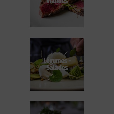
Viandes
Légumes -
Salades