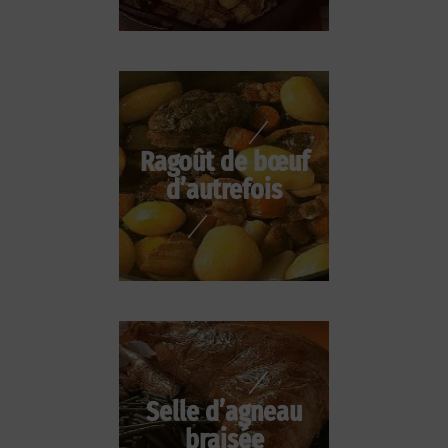
Ragoût de bœuf
d’autrefois
Selle d’agneau
braisée