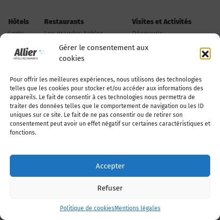
Hôtels
Restaurants
Visites et Activités
Logis
Les grandes tables
Découvrir
Cuisine bourbonnaise
Bien être
Gérer le consentement aux
Restaurants & Bars
Musées Patrimoine
cookies
Cuisine du monde
Parcs et Jardins
Pour offrir les meilleures expériences, nous utilisons des technologies
Restauration rapide
Activités sportives
telles que les cookies pour stocker et/ou accéder aux informations des
Traiteurs
Activités aériennes
appareils. Le fait de consentir à ces technologies nous permettra de
Spécial groupes
Activités nautiques
traiter des données telles que le comportement de navigation ou les ID
uniques sur ce site. Le fait de ne pas consentir ou de retirer son
Sports mécaniques
consentement peut avoir un effet négatif sur certaines caractéristiques et
fonctions.
Sortir
Autres hébergements
Divertissements
Aires camping-car
Accepter
Agenda, spectacles, animations...
Campings
Chiner
Chambres d'hôtes
Refuser
Shopping
Studios - Meublés
Politique de cookies
Mentions légales