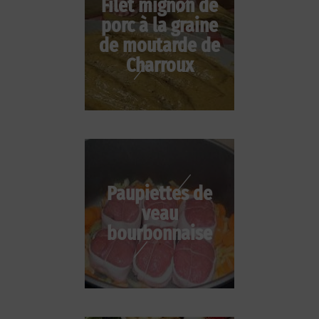
Filet mignon de
porc à la graine
de moutarde de
Charroux
Paupiettes de
veau
bourbonnaise