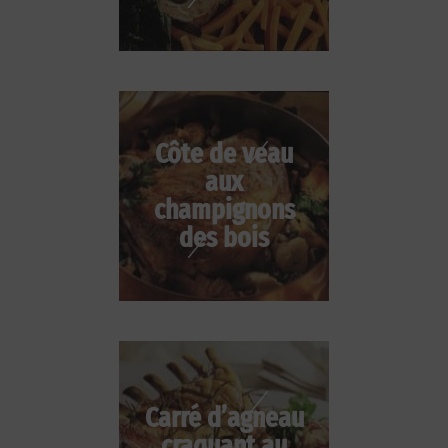
Côte de veau
aux
champignons
des bois
Carré d’agneau
craquant au