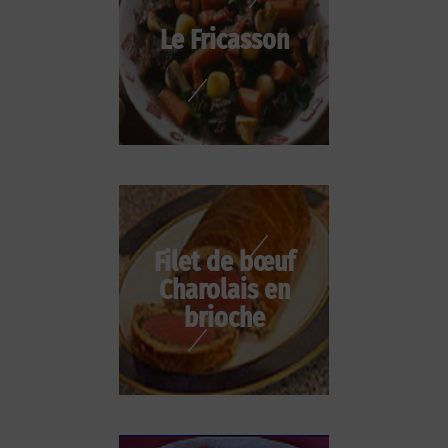
Le Fricasson
Filet de bœuf
Charolais en
brioche