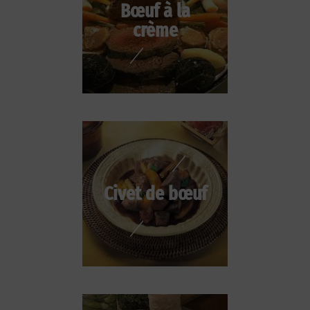
Bœuf à la
crème
Civet de bœuf