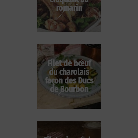
romarin
Filet de bœuf
du charolais
façon des Ducs
de Bourbon