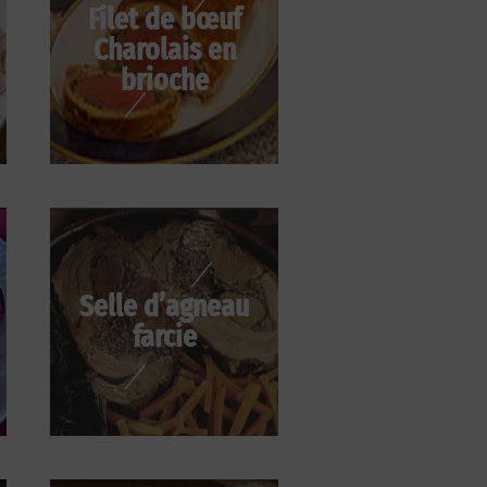
Filet de bœuf
Charolais en
brioche
Selle d’agneau
farcie