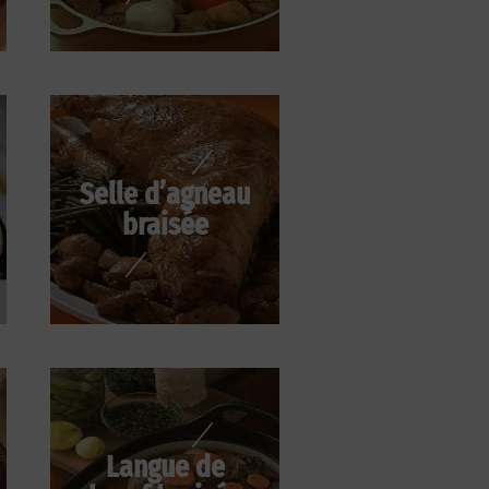
Selle d’agneau
braisée
Langue de