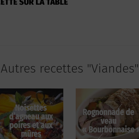
ETTE SUR LA TABLE
Autres recettes "Viandes"
Noisettes
Rognonnade de
d’agneau aux
veau
poires et aux
« Bourbonnaise 
mûres