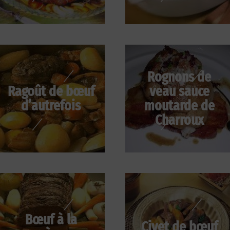
Rognons de
Ragoût de bœuf
veau sauce
d’autrefois
moutarde de
Charroux
Bœuf à la
Civet de bœuf