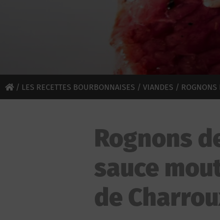
/
LES RECETTES BOURBONNAISES
/
VIANDES
/ ROGNONS 
Rognons d
sauce mou
de Charrou