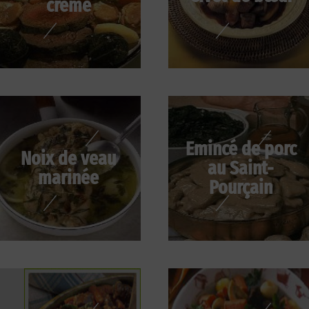
crème
Emincé de porc
Noix de veau
au Saint-
marinée
Pourçain