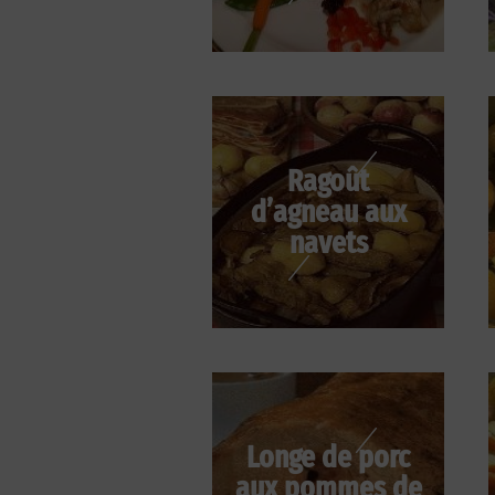
Ragoût
d’agneau aux
navets
Longe de porc
aux pommes de