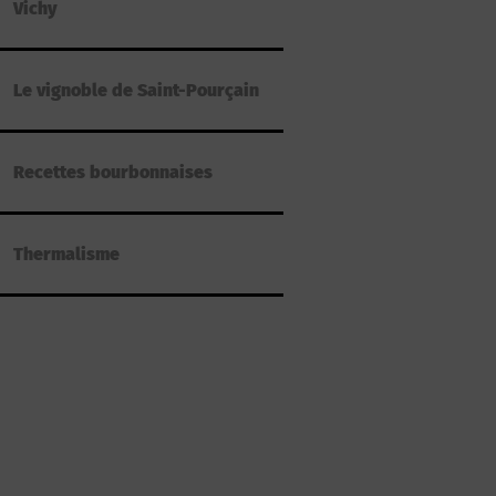
Vichy
Le vignoble de Saint-Pourçain
Recettes bourbonnaises
Thermalisme