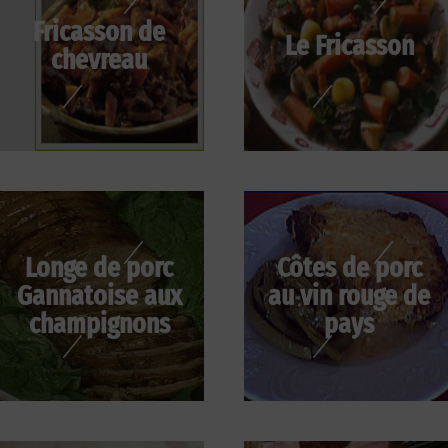
Fricasson de
Le Fricasson
chevreau
Longe de porc
Côtes de porc
Gannatoise aux
au vin rouge de
champignons
pays