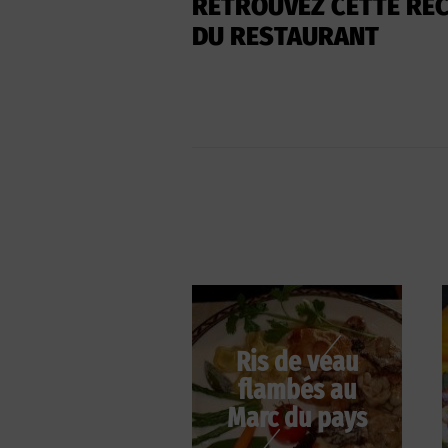
RETROUVEZ CETTE REC
DU RESTAURANT
Ris de veau
flambés au
Marc du pays