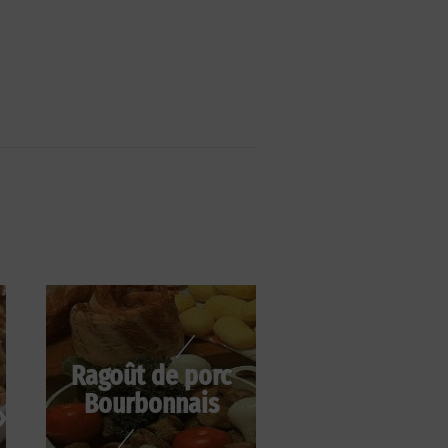
Ragoût de porc
Bourbonnais
»