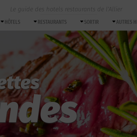
Le guide des hotels restaurants de l’Allier
HÔTELS
RESTAURANTS
SORTIR
AUTRES 
ettes
andes