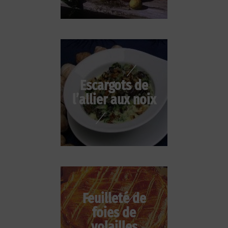
Escargots de
l’allier aux noix
Feuilleté de
foies de
volailles