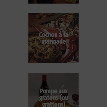
Cochon à la
marinade
Pompe aux
gratons (ou
grattons)