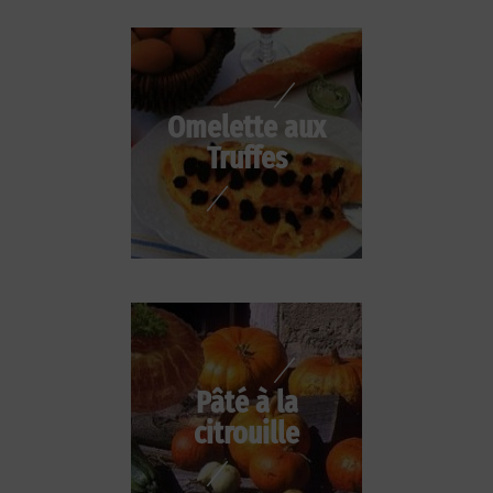
Omelette aux
Truffes
Pâté à la
citrouille