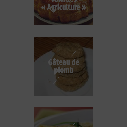
« Agriculture »
Gâteau de
plomb