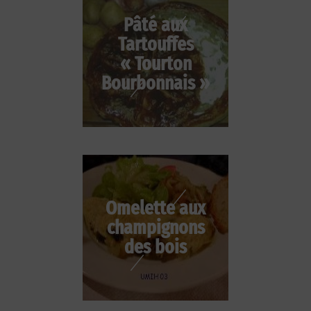
Pâté aux
Tartouffes
« Tourton
Bourbonnais »
Omelette aux
champignons
des bois