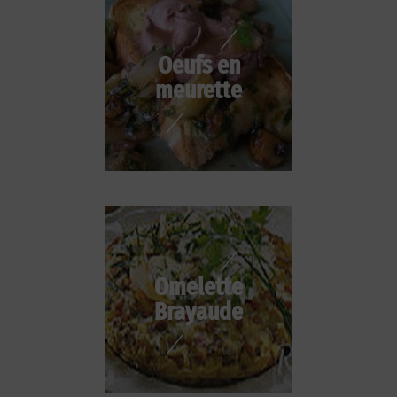
Oeufs en
meurette
Omelette
Brayaude