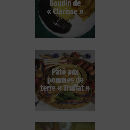
Boudin de
« Clarisse »
Pâté aux
pommes de
terre « Truffat »