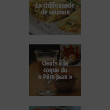
La chiffonnade
de saumon
Oeufs à la
coque du
« Père Jean »