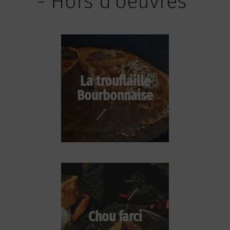
- Hors d'oeuvres"
La trouflaille
Bourbonnaise
Chou farci