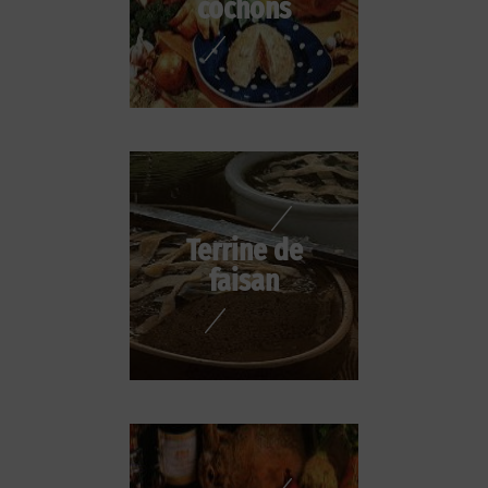
cochons
Terrine de
faisan