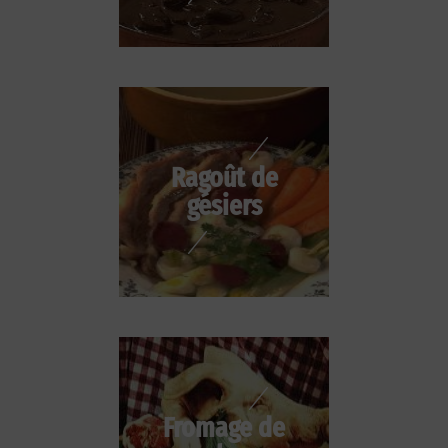
Ragoût de
gésiers
Fromage de