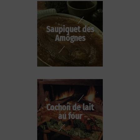
Saupiquet des
Amôgnes
Cochon de lait
au four