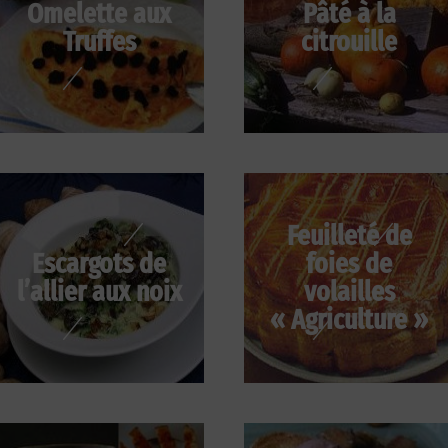
Omelette aux
Pâté à la
Truffes
citrouille
Feuilleté de
Escargots de
foies de
l’allier aux noix
volailles
« Agriculture »