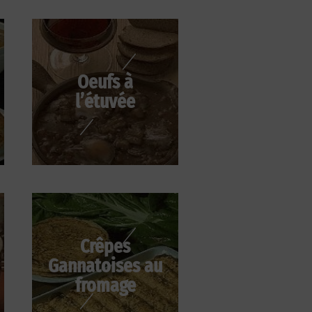
Oeufs à
l’étuvée
Crêpes
Gannatoises au
fromage