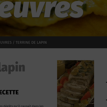
euvres
EUVRES
/ TERRINE DE LAPIN
lapin
ECETTE
s dégâts qu’il causait dans les