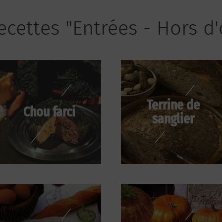
ecettes "Entrées - Hors d
Terrine de
Chou farci
sanglier