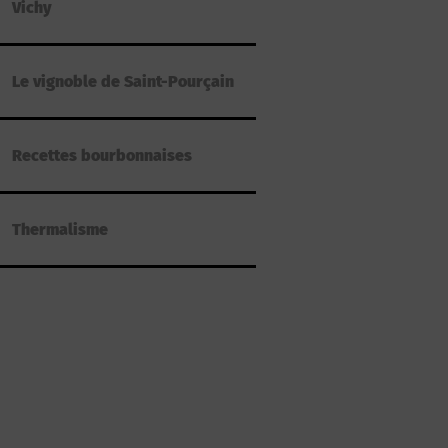
Vichy
Le vignoble de Saint-Pourçain
Recettes bourbonnaises
Thermalisme