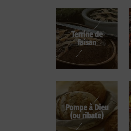
Terrine de
faisan
Pompe à Dieu
(ou ribate)