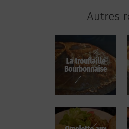
Autres r
La trouflaille
Bourbonnaise
Omelette aux