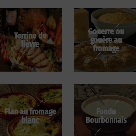
Gouerre ou
Terrine de
gouère au
lièvre
fromage
Flan au fromage
Fondu
blanc
Bourbonnais