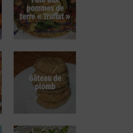
pommes de
terre « Truffat »
Gâteau de
plomb