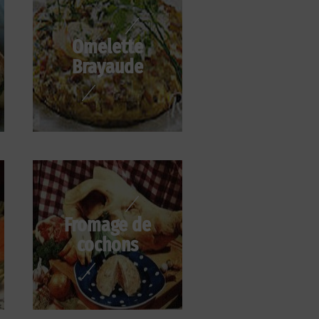
Omelette
Brayaude
Fromage de
cochons