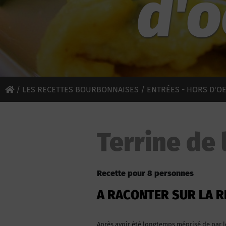
d'o
/
LES RECETTES BOURBONNAISES
/
ENTRÉES - HORS D'O
Terrine de 
Recette pour 8 personnes
A RACONTER SUR LA R
Après avoir été longtemps méprisé de par le