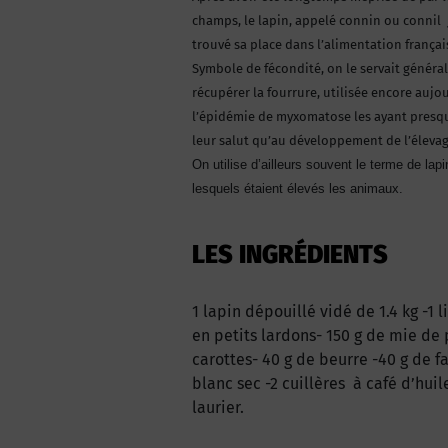
champs, le lapin, appelé connin ou connil 
trouvé sa place dans l’alimentation françai
Symbole de fécondité, on le servait génér
récupérer la fourrure, utilisée encore aujo
l’épidémie de myxomatose les ayant presqu
leur salut qu’au développement de l’élevage, 
On utilise d’ailleurs souvent le terme de la
lesquels étaient élevés les animaux.
LES INGRÉDIENTS
1 lapin dépouillé vidé de 1.4 kg -1 
en petits lardons- 150 g de mie de p
carottes- 40 g de beurre -40 g de fa
blanc sec -2 cuillères à café d’huil
laurier.