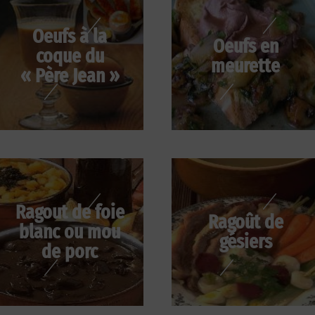
Oeufs à la
Oeufs en
coque du
meurette
« Père Jean »
Ragout de foie
Ragoût de
blanc ou mou
gésiers
de porc