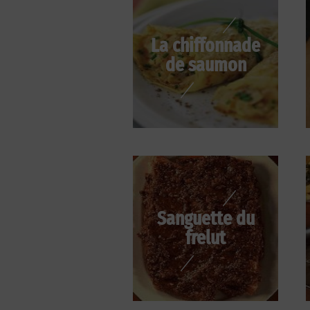
La chiffonnade
de saumon
Sanguette du
frelut