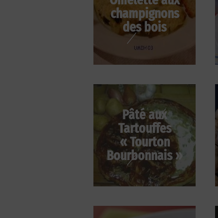
champignons
des bois
Pâté aux
Tartouffes
« Tourton
Bourbonnais »