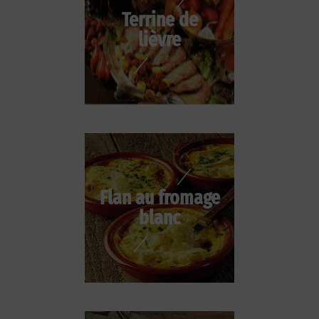
Terrine de
lièvre
Flan au fromage
blanc