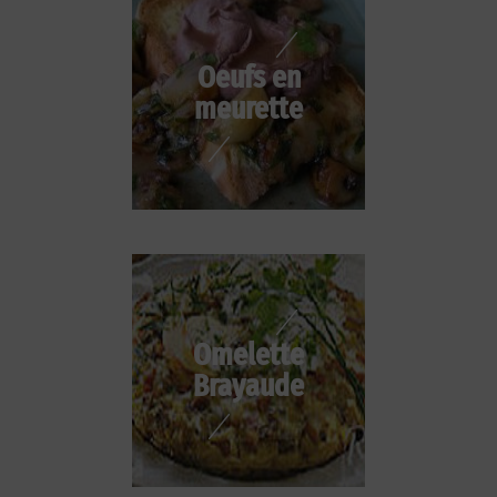
Oeufs en
meurette
Omelette
Brayaude