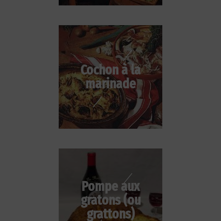
Cochon à la
marinade
Pompe aux
gratons (ou
grattons)