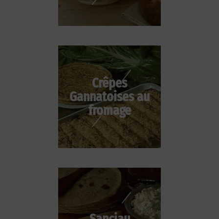
Crêpes
Gannatoises au
fromage
Sanciau