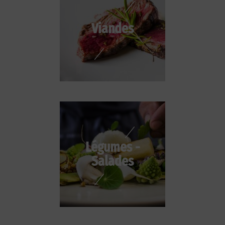
Viandes
Légumes -
Salades