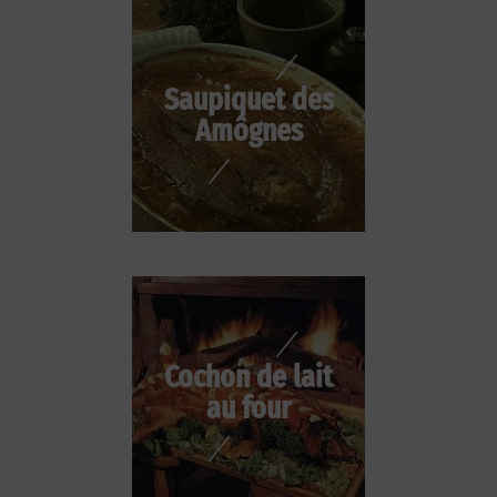
Saupiquet des
Amôgnes
Cochon de lait
au four