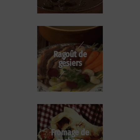
Ragoût de
gésiers
Fromage de