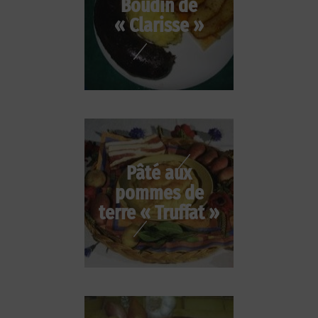
Boudin de
« Clarisse »
Pâté aux
pommes de
terre « Truffat »