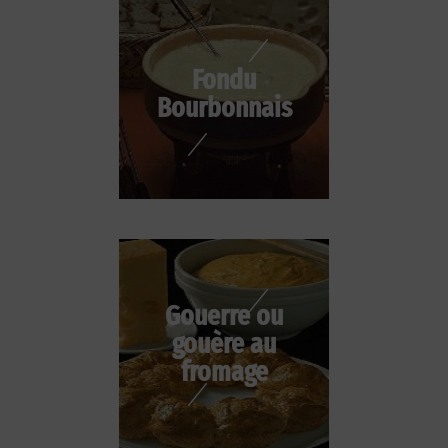
Fondu
Bourbonnais
Gouerre ou
gouère au
fromage