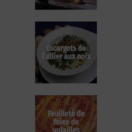
Escargots de
l’allier aux noix
Feuilleté de
foies de
volailles