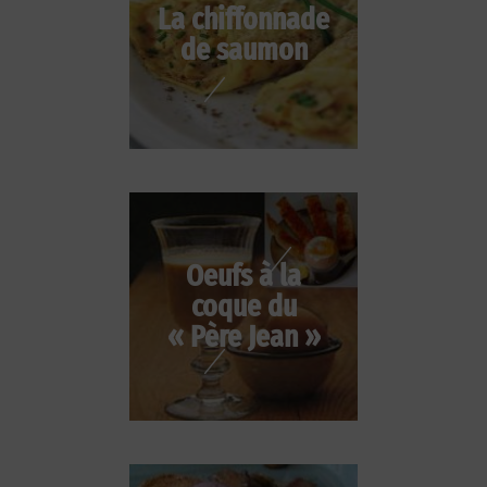
La chiffonnade
de saumon
Oeufs à la
coque du
« Père Jean »