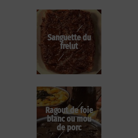
Sanguette du
frelut
Ragout de foie
blanc ou mou
de porc