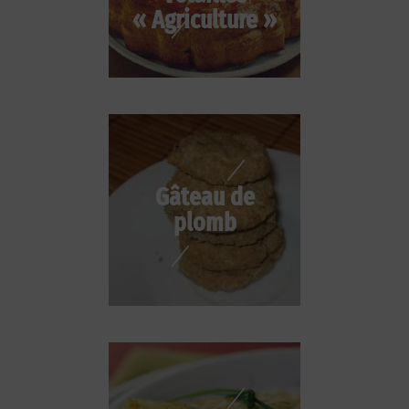
« Agriculture »
Gâteau de
plomb