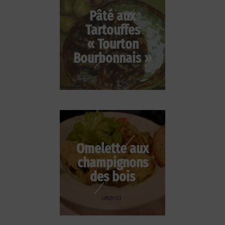
Pâté aux
Tartouffes
« Tourton
Bourbonnais »
Omelette aux
champignons
des bois