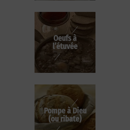
Oeufs à
l’étuvée
Pompe à Dieu
(ou ribate)