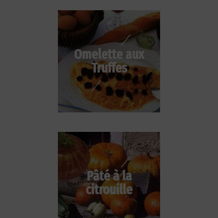
Omelette aux
Truffes
Pâté à la
citrouille