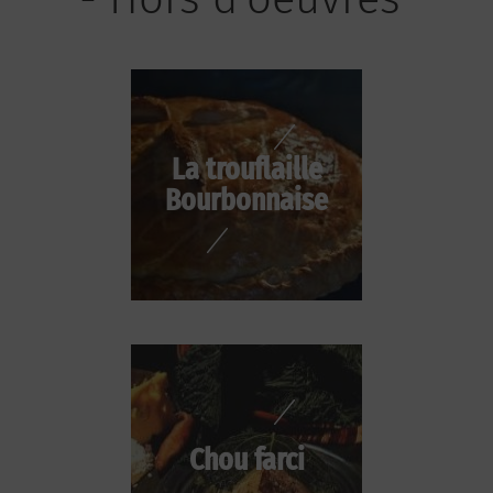
La trouflaille
Bourbonnaise
Chou farci