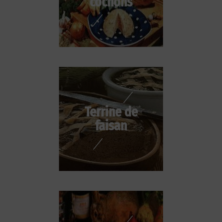
cochons
Terrine de
faisan