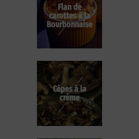
Flan de
carottes à la
Bourbonnaise
Cèpes à la
créme