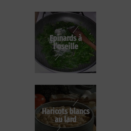
Epinards à
l’oseille
Haricots blancs
au lard