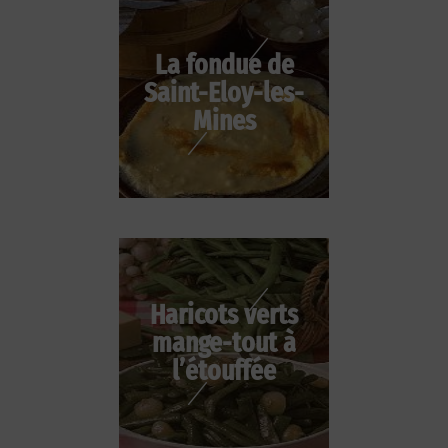
La fondue de
Saint-Eloy-les-
Mines
Haricots verts
mange-tout à
l’étouffée