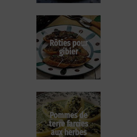
Rôties pour
gibier
Pommes de
terre farcies
aux herbes