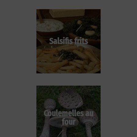
Salsifis frits
Coulemelles au
four