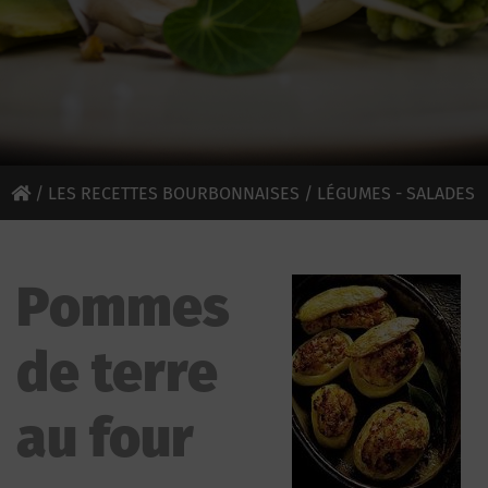
/
LES RECETTES BOURBONNAISES
/
LÉGUMES - SALADES
/ POMMES DE TERRE AU FOUR
Pommes
de terre
au four