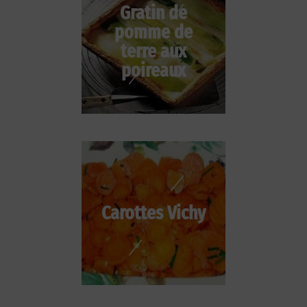
Gratin de
pomme de
terre aux
poireaux
Carottes Vichy