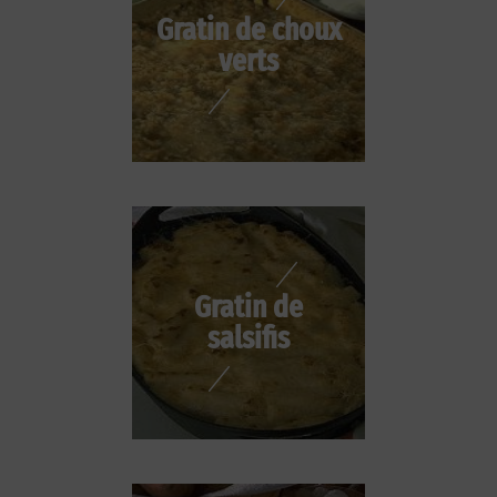
Gratin de choux
verts
Gratin de
salsifis