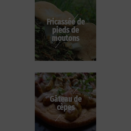
Fricassée de
pieds de
moutons
Gâteau de
cèpes