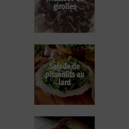
girolles
Salade de
pissenlits au
lard