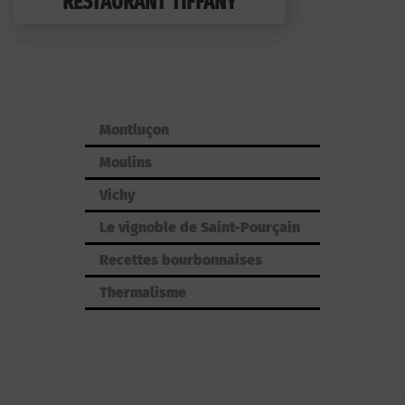
RESTAURANT TIFFANY
Montluçon
Moulins
Vichy
Le vignoble de Saint-Pourçain
Recettes bourbonnaises
Thermalisme