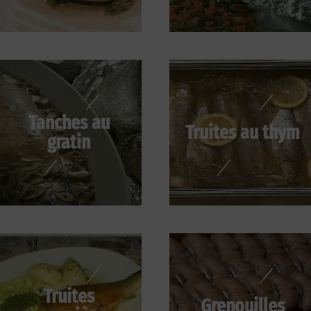
Tanches au
Truites au thym
gratin
Truites
Grenouilles