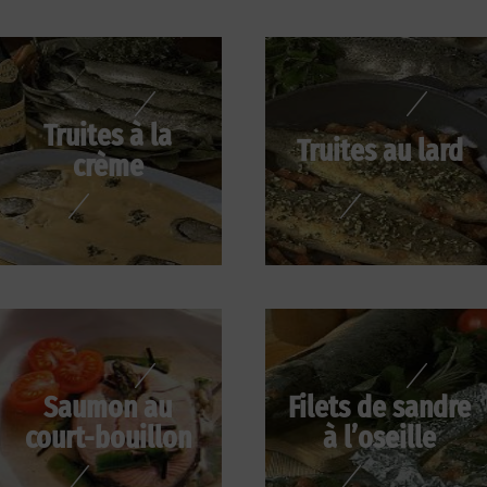
Truites à la
Truites au lard
crème
Saumon au
Filets de sandre
court-bouillon
à l’oseille