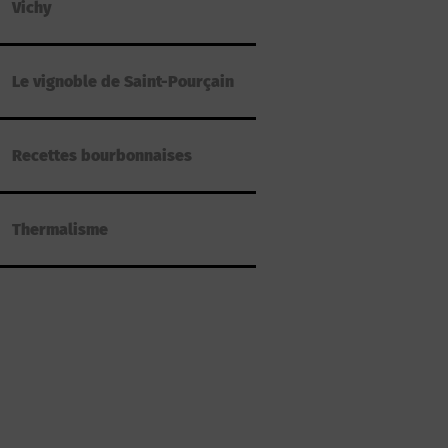
Vichy
Le vignoble de Saint-Pourçain
Recettes bourbonnaises
Thermalisme