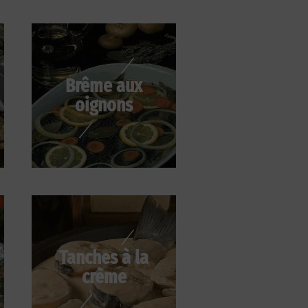
Brême aux
oignons
Tanches à la
crème