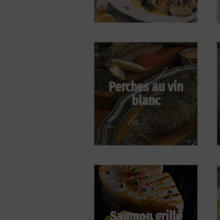
Perches au vin
blanc
Saumon grillé