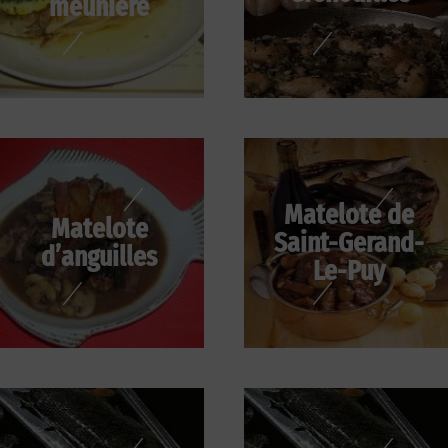
meunière
Matelote de
Matelote
Saint-Gerand-
d’anguilles
Le-Puy