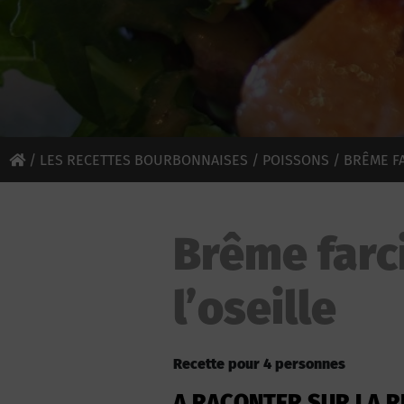
/
LES RECETTES BOURBONNAISES
/
POISSONS
/ BRÊME FA
Brême farc
l’oseille
Recette pour 4 personnes
A RACONTER SUR LA R