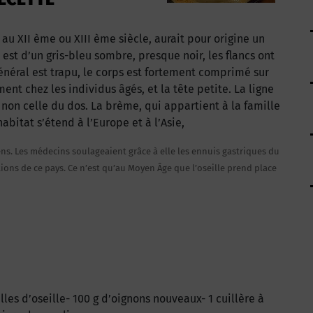
u XII ème ou XIII ème siècle, aurait pour origine un
s est d’un gris-bleu sombre, presque noir, les flancs ont
 général est trapu, le corps est fortement comprimé sur
ent chez les individus âgés, et la tête petite. La ligne
t non celle du dos. La brème, qui appartient à la famille
abitat s’étend à l’Europe et à l’Asie,
iens. Les médecins soulageaient grâce à elle les ennuis gastriques du
itions de ce pays. Ce n’est qu’au Moyen Âge que l’oseille prend place
lles d’oseille- 100 g d’oignons nouveaux- 1 cuillère à