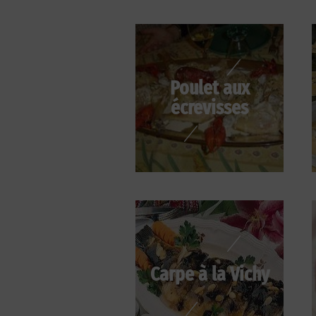
Poulet aux
écrevisses
Carpe à la Vichy