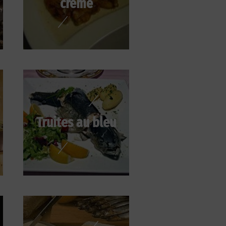
crème
Truites au bleu