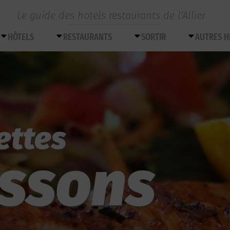
Le guide des hotels restaurants de l’Allier
HÔTELS
RESTAURANTS
SORTIR
AUTRES 
ettes
issons