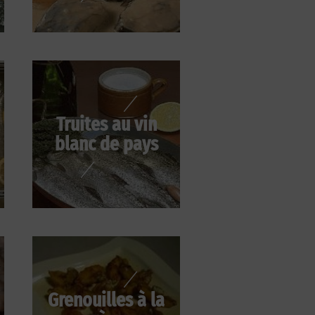
Truites au vin
blanc de pays
Grenouilles à la