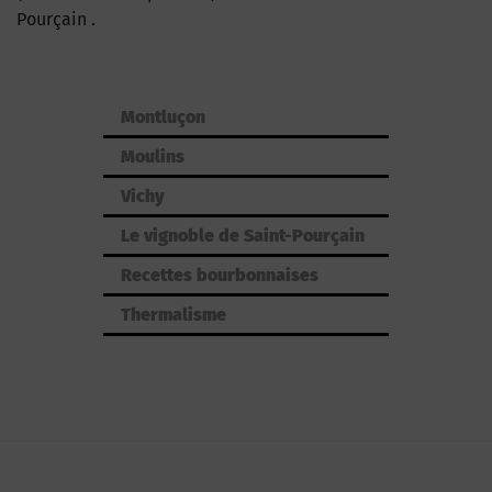
Pourçain .
Montluçon
Moulins
Vichy
Le vignoble de Saint-Pourçain
Recettes bourbonnaises
Thermalisme