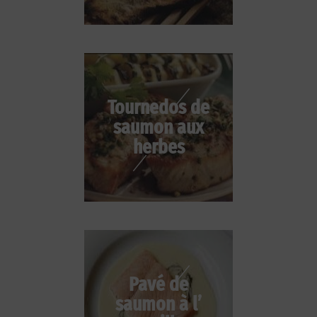
Tournedos de
saumon aux
herbes
Pavé de
saumon à l’