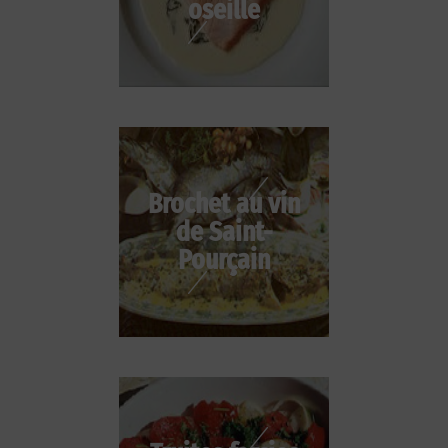
oseille
Brochet au vin
de Saint-
Pourçain