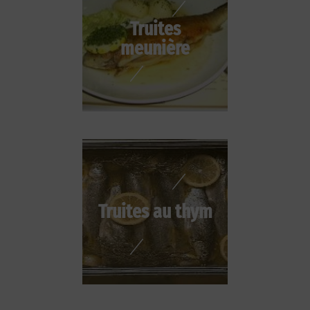
Truites
meunière
Truites au thym