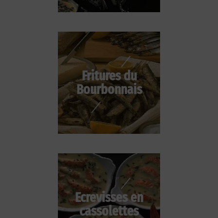
Fritures du
Bourbonnais
Ecrevisses en
cassolettes