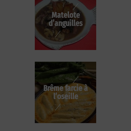
Matelote
d’anguilles
Brême farcie à
l’oseille