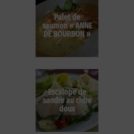
Palet de
saumon « ANNE
DE BOURBON »
Escalope de
sandre au cidre
doux