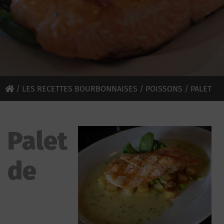
/
LES RECETTES BOURBONNAISES
/
POISSONS
/ PALET
DE SAUMON « ANNE DE BOURBON »
Palet
de