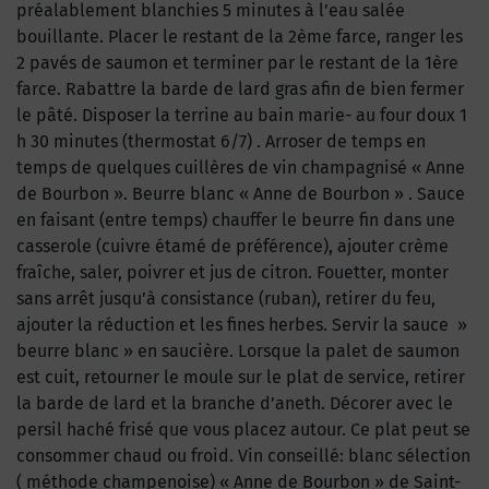
préalablement blanchies 5 minutes à l’eau salée
bouillante. Placer le restant de la 2ème farce, ranger les
2 pavés de saumon et terminer par le restant de la 1ère
farce. Rabattre la barde de lard gras afin de bien fermer
le pâté. Disposer la terrine au bain marie- au four doux 1
h 30 minutes (thermostat 6/7) . Arroser de temps en
temps de quelques cuillères de vin champagnisé « Anne
de Bourbon ». Beurre blanc « Anne de Bourbon » . Sauce
en faisant (entre temps) chauffer le beurre fin dans une
casserole (cuivre étamé de préférence), ajouter crème
fraîche, saler, poivrer et jus de citron. Fouetter, monter
sans arrêt jusqu’à consistance (ruban), retirer du feu,
ajouter la réduction et les fines herbes. Servir la sauce »
beurre blanc » en saucière. Lorsque la palet de saumon
est cuit, retourner le moule sur le plat de service, retirer
la barde de lard et la branche d’aneth. Décorer avec le
persil haché frisé que vous placez autour. Ce plat peut se
consommer chaud ou froid. Vin conseillé: blanc sélection
( méthode champenoise) « Anne de Bourbon » de Saint-