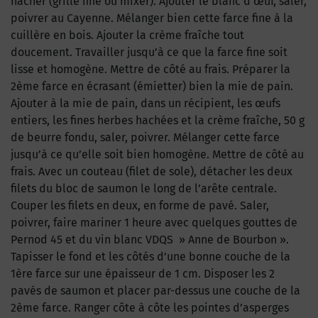
hacher (grille fine ou mixer). Ajouter le blanc d’œuf, saler,
poivrer au Cayenne. Mélanger bien cette farce fine à la
cuillère en bois. Ajouter la crème fraîche tout
doucement. Travailler jusqu’à ce que la farce fine soit
lisse et homogène. Mettre de côté au frais. Préparer la
2ème farce en écrasant (émietter) bien la mie de pain.
Ajouter à la mie de pain, dans un récipient, les œufs
entiers, les fines herbes hachées et la crème fraîche, 50 g
de beurre fondu, saler, poivrer. Mélanger cette farce
jusqu’à ce qu’elle soit bien homogène. Mettre de côté au
frais. Avec un couteau (filet de sole), détacher les deux
filets du bloc de saumon le long de l’arête centrale.
Couper les filets en deux, en forme de pavé. Saler,
poivrer, faire mariner 1 heure avec quelques gouttes de
Pernod 45 et du vin blanc VDQS » Anne de Bourbon ».
Tapisser le fond et les côtés d’une bonne couche de la
1ère farce sur une épaisseur de 1 cm. Disposer les 2
pavés de saumon et placer par-dessus une couche de la
2ème farce. Ranger côte à côte les pointes d’asperges