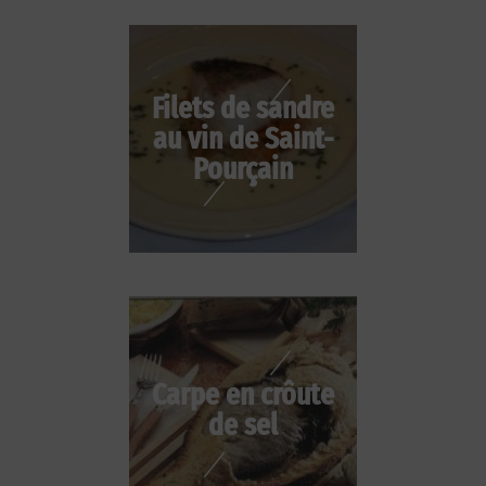
Filets de sandre
au vin de Saint-
Pourçain
Carpe en crôute
de sel