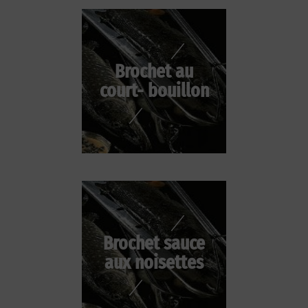
Brochet au
court- bouillon
Brochet sauce
aux noisettes