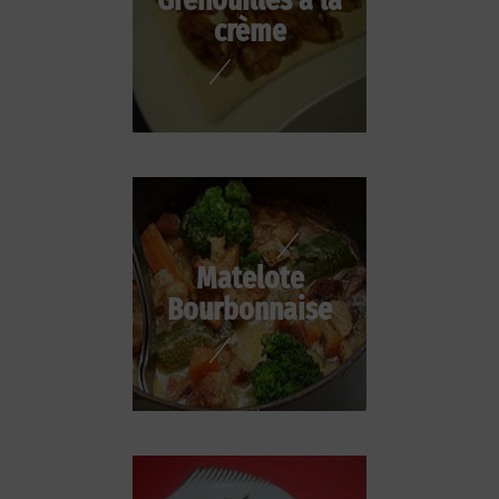
crème
Matelote
Bourbonnaise