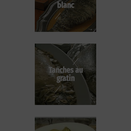
blanc
Tanches au
gratin