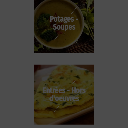
Potages -
Soupes
Entrées - Hors
d'oeuvres