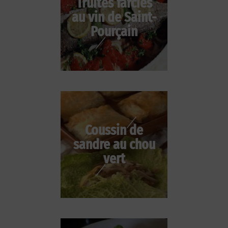
Truites farcies
au vin de Saint-
Pourçain
Coussin de
sandre au chou
vert