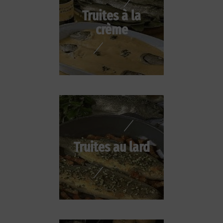
Truites à la
crème
Truites au lard