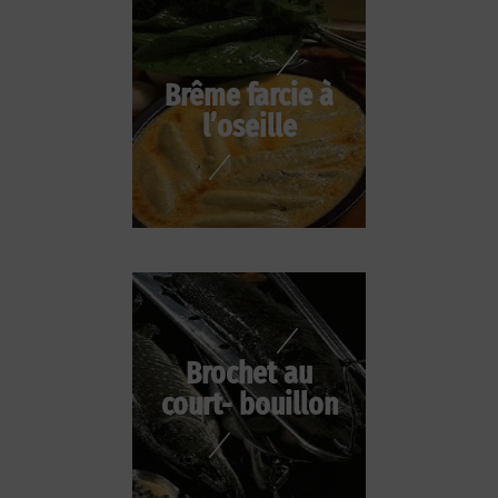
Brême farcie à
l’oseille
Brochet au
court- bouillon