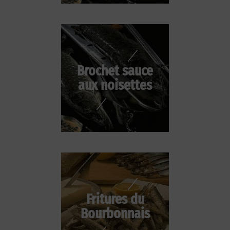
Brochet sauce
aux noisettes
Fritures du
Bourbonnais