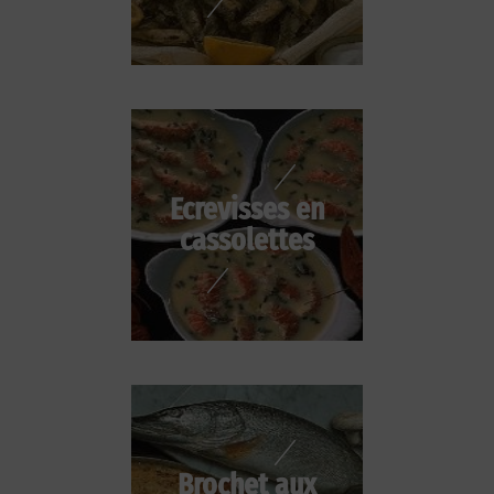
Ecrevisses en
cassolettes
Brochet aux