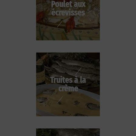
Poulet aux
écrevisses
Truites à la
crème