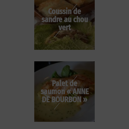
Coussin de
sandre au chou
vert
Palet de
saumon « ANNE
DE BOURBON »