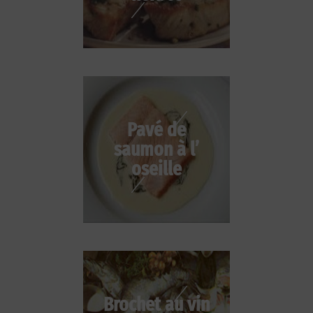
Pavé de
saumon à l’
oseille
Brochet au vin