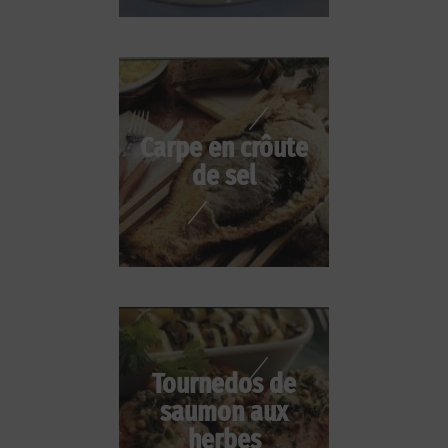
Carpe en crôute
de sel
Tournedos de
saumon aux
herbes