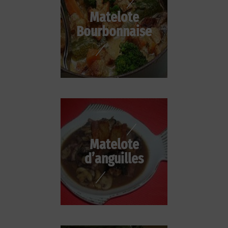
Matelote
Bourbonnaise
Matelote
d’anguilles