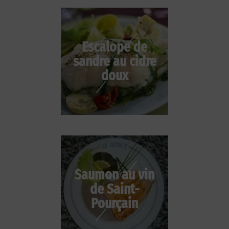
Escalope de
sandre au cidre
doux
Saumon au vin
de Saint-
Pourçain