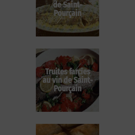
de Saint-
Pourçain
Truites farcies
au vin de Saint-
Pourçain