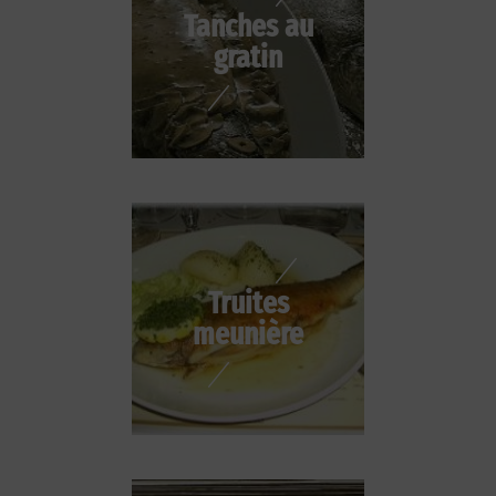
Tanches au
gratin
Truites
meunière