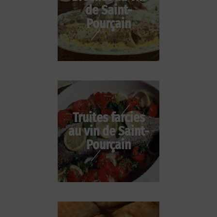
de Saint-
Pourçain
Truites farcies
au vin de Saint-
Pourçain