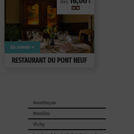
16,00
dès
€
En savoir +
RESTAURANT DU PONT NEUF
Montluçon
Moulins
Vichy