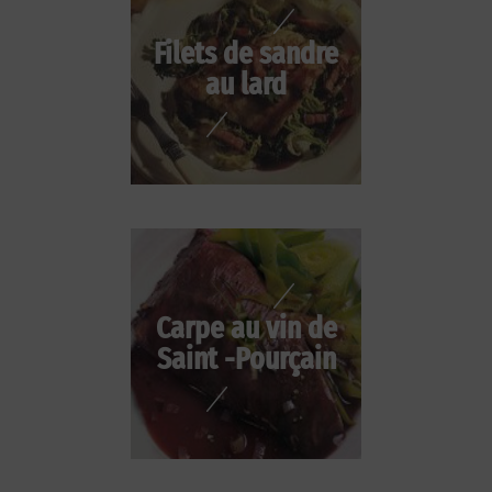
Filets de sandre
au lard
Carpe au vin de
Saint -Pourçain