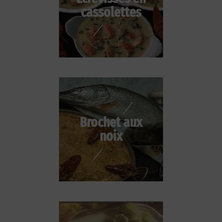
cassolettes
Brochet aux
noix