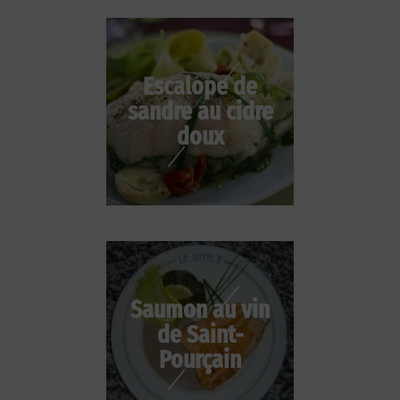
Escalope de
sandre au cidre
doux
Saumon au vin
de Saint-
Pourçain