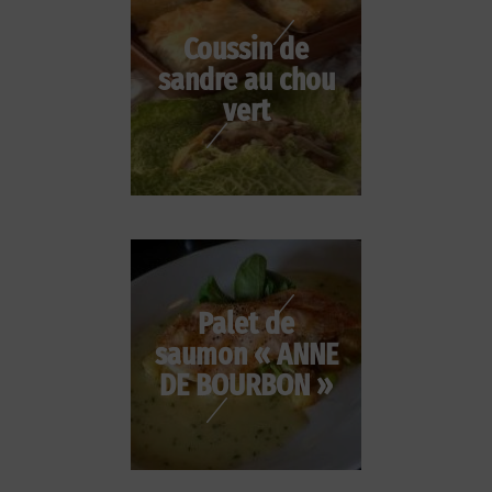
Coussin de
sandre au chou
vert
Palet de
saumon « ANNE
DE BOURBON »