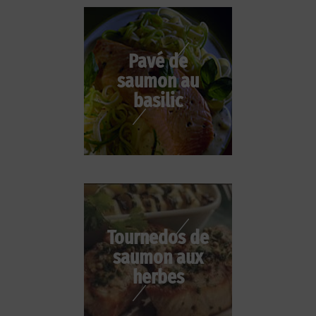
Pavé de
saumon au
basilic
Tournedos de
saumon aux
herbes