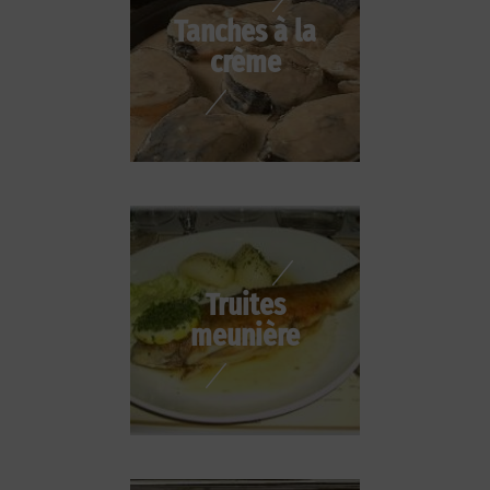
Tanches à la
crème
Truites
meunière