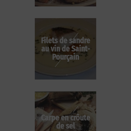
Filets de sandre
au vin de Saint-
Pourçain
Carpe en crôute
de sel