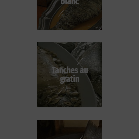
blanc
Tanches au
gratin