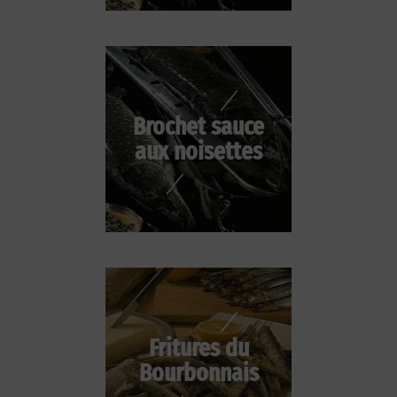
Brochet sauce
aux noisettes
Fritures du
Bourbonnais