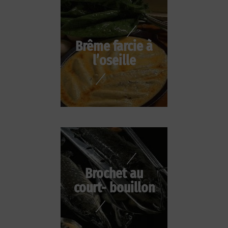
Brême farcie à
l’oseille
Brochet au
court- bouillon