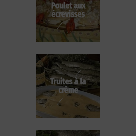
Poulet aux
écrevisses
Truites à la
crème